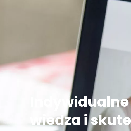
Indywidualne 
wiedza i skut