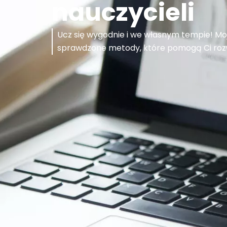
nauczycieli
Ucz się wygodnie i we własnym tempie! Moj
sprawdzone metody, które pomogą Ci rozwi