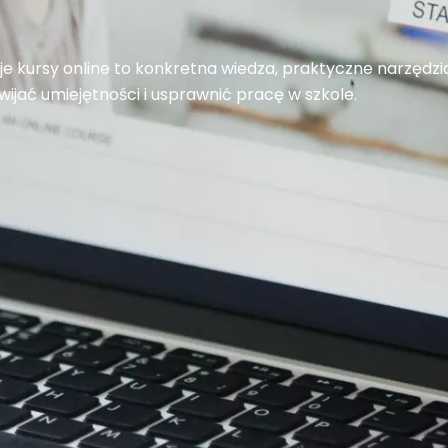
e kursy online to konkretna wiedza, praktyczne narzędzia
jać umiejętności i usprawnić pracę w szkole.